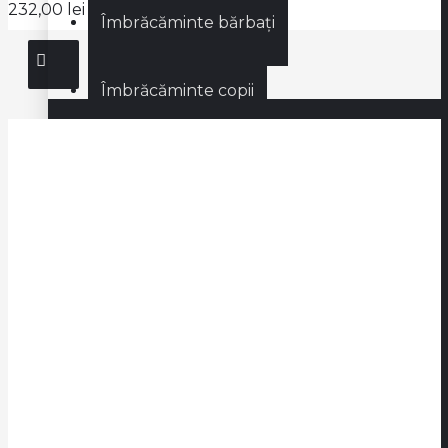
232,00 lei
(TVA inclus)
Îmbrăcăminte bărbați
Îmbrăcăminte copii
Îmbrăcăminte femei
Încălțăminte
Încălțăminte bărbați
Încălțăminte copii
Încălțăminte femei