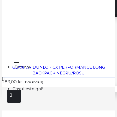
SQUASH
Contul meu
GEANTA - DUNLOP CX PERFORMANCE LONG
Cont nou
BACKPACK NEGRU/ROSU
283,00 lei
(TVA inclus)
Coșul este gol!