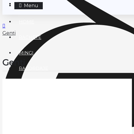
Contact
Menu
HOME
Genți
RACHETE
MINGI
Genți
RACORDAJE
ACCESORII
GENTI
IMBRACAMINTE
Îmbrăcăminte bărbați