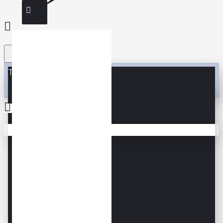
Toate
Toate
0
Accesorii
Coșul este gol!
Accesorii SQUASH
DUNLOP 2021