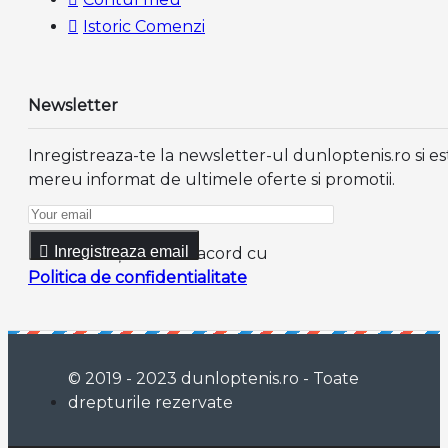
Istoric Comenzi
Newsletter
Inregistreaza-te la newsletter-ul dunloptenis.ro si es
mereu informat de ultimele oferte si promotii.
Inregistreaza email
Am citit şi sunt de acord cu
Politica de confidentialitate
© 2019 - 2023 dunloptenis.ro - Toate
drepturile rezervate