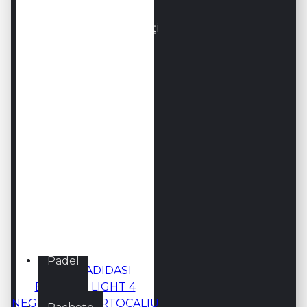
Încălțăminte bărbați
Încălțăminte copii
Încălțăminte femei
Mingi
Mingi SQUASH
Padel
KSWISS ADIDASI
BIGSHOT LIGHT 4
NEGRU/ALB/PORTOCALIU