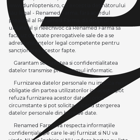
www.dunloptenis.ro, cu excepţia deţinătorului
său legal - Renamed Farma, fără acordul
prealabil al Renamed Farma, dă dreptul
unilateral şi neechivoc ca Renamed Farma să
facă uz de toate prerogativele sale de a se
adresa instanţelor legal competente pentru
sancţionarea acestor fapte.
Garantam securitatea si confidentialitatea
datelor transmise prin sistemul informatic.
Furnizarea datelor personale nu implica nici o
obligatie din partea utilizatorilor iar acestia pot
refuza furnizarea acestor date in orice
circumstante si pot solicita oricand stergerea
datelor personale din baza de date.
Renamed Farma va respecta informaţiile
confidenţiale pe care le-aţi furnizat si NU va