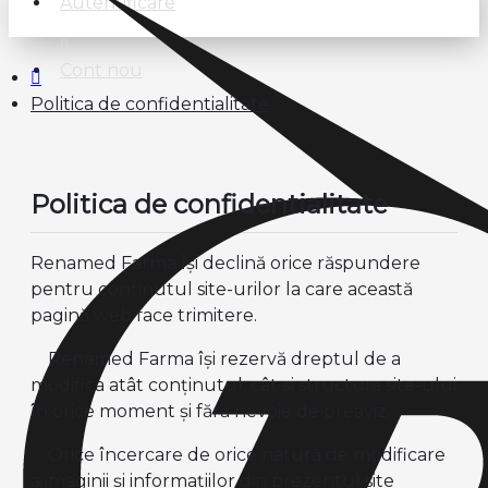
Autentificare
Cont nou
Politica de confidentialitate
Politica de confidentialitate
Renamed Farma îşi declină orice răspundere
pentru conţinutul site-urilor la care această
pagină web face trimitere.
Renamed Farma îşi rezervă dreptul de a
modifica atât conţinutul, cât şi structura site-ului
în orice moment şi fără nevoie de preaviz.
Orice încercare de orice natură de modificare
a imaginii şi informaţiilor din prezentul site