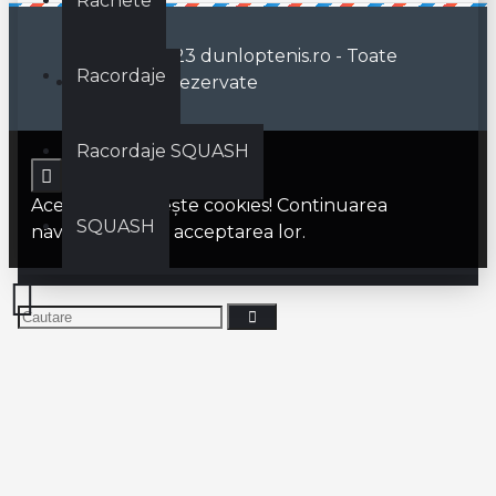
Rachete
© 2019 - 2023 dunloptenis.ro - Toate
Racordaje
drepturile rezervate
Racordaje SQUASH
Acest site foloseşte cookies! Continuarea
SQUASH
navigării implică acceptarea lor.