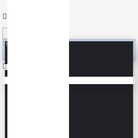
Toate
Toate
0
Accesorii
Coșul este gol!
Accesorii SQUASH
DUNLOP 2021