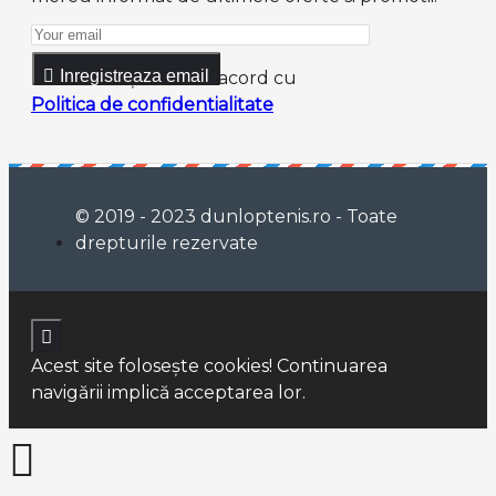
Inregistreaza email
Am citit şi sunt de acord cu
Politica de confidentialitate
© 2019 - 2023 dunloptenis.ro - Toate
drepturile rezervate
Acest site foloseşte cookies! Continuarea
navigării implică acceptarea lor.