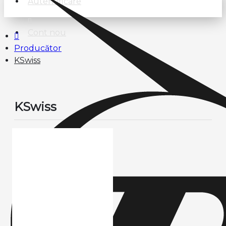
Autentificare
Cont nou
Producător
KSwiss
KSwiss