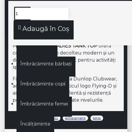
Genți
Descriere produs
Genți SQUASH
Adaugă în Coş
Îmbrăcăminte
MAIOU-UL
CLUB LADIES TANK TOP
oferă
confort și stil, cu un decolteu modern și un
design fără mâneci, perfect pentru activități
Îmbrăcăminte bărbați
sportive.
Făcând parte din colecția Dunlop Clubwear,
Îmbrăcăminte copii
acesta poartă emblematicul logo Flying-D și
asigură o ventilație excelentă și rezistență
pentru jucătoarele de toate nivelurile.
Îmbrăcăminte femei
Etichete:
dunlop
maiou
echipament
tenis
Încălțăminte