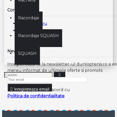
Rachete
Contul meu
Racordaje
Contul meu
Istoric Comenzi
Racordaje SQUASH
Newsletter
SQUASH
Inregistreaza-te la newsletter-ul dunloptenis.ro si es
mereu informat de ultimele oferte si promotii.
Inregistreaza email
Am citit şi sunt de acord cu
Politica de confidentialitate