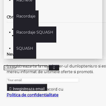
Rachete
Racordaje
Contul meu
Contul meu
Racordaje SQUASH
Istoric Comenzi
SQUASH
Newsletter
Inregistreaza-te la newsletter-ul dunloptenis.ro si es
mereu informat de ultimele oferte si promotii.
Inregistreaza email
Am citit şi sunt de acord cu
Politica de confidentialitate