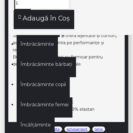
Genți
Descriere produs
Adaugă în Coş
Genți SQUASH
Jacheta
Cobalt Dunlop B
oferă lejeritate și confort,
astfel vă puteți concentra pe performanțe și
Îmbrăcăminte
rezultate.
Buzunare laterale adânci cu fermoar pentru
Îmbrăcăminte bărbați
depozitarea obiectelor personale.
Îmbrăcăminte copii
Caracteristici:
Culoare: Antracit/Cobalt
Îmbrăcăminte femei
Material: 91% poliester 9% elastan
Încălțăminte
Etichete:
dunlop
jacheta
echipament
tenis