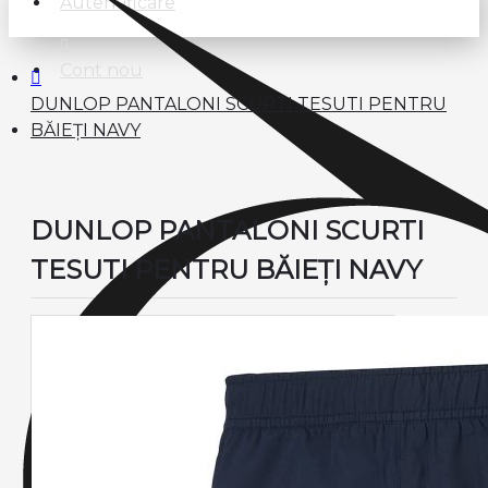
Autentificare
Cont nou
DUNLOP PANTALONI SCURTI TESUTI PENTRU
BĂIEȚI NAVY
DUNLOP PANTALONI SCURTI
TESUTI PENTRU BĂIEȚI NAVY