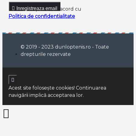
Inregistreaza email
Am citit şi sunt de acord cu
Politica de confidentialitate
© 2019 - 2023 dunloptenis.ro - Toate
drepturile rezervate
Acest site foloseşte cookies! Continuarea
navigării implică acceptarea lor.