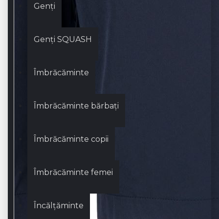
Genți
Genți SQUASH
Îmbrăcăminte
Îmbrăcăminte bărbați
Îmbrăcăminte copii
Îmbrăcăminte femei
Încălțăminte