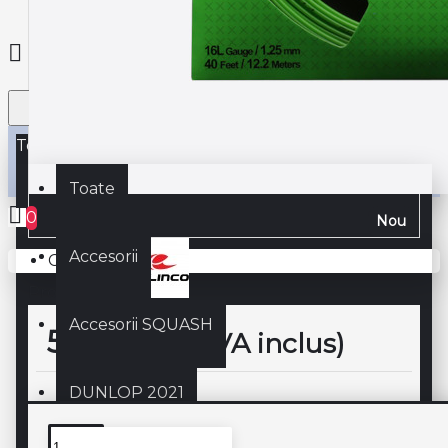
Toate
Toate
0
Nou
Accesorii
Coșul este gol!
Producător:
Accesorii SQUASH
55,00 lei
(TVA inclus)
DUNLOP 2021