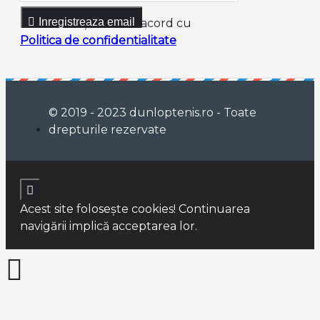
Inregistreaza email
Am citit şi sunt de acord cu
Politica de confidentialitate
© 2019 - 2023 dunloptenis.ro - Toate
drepturile rezervate
Acest site foloseşte cookies! Continuarea
navigării implică acceptarea lor.