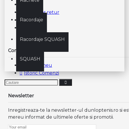
Rachete
Contact
Formular retur
Racordaje
ANPC
ODR
Racordaje SQUASH
Contul meu
SQUASH
Contul meu
Istoric Comenzi
Newsletter
Inregistreaza-te la newsletter-ul dunloptenis.ro si es
mereu informat de ultimele oferte si promotii.