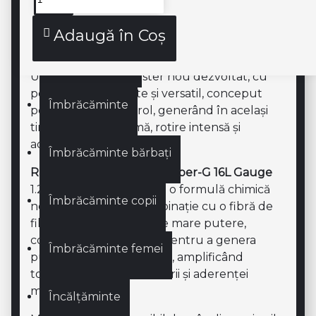
Genți
Descriere produs
Adaugă în Coş
Genți SQUASH
Un șnur de co-poliester nou dezvoltat, cu
performanțe ridicate și versatil, conceput
Îmbrăcăminte
pentru a oferi control, generând în același
timp putere extremă, rotire intensă și
aderență puternică.
Îmbrăcăminte bărbați
Racordaj Plic SOLINCO Hyper-G 16L Gauge
1.25 mm 12.2 M folosește o formulă chimică
Îmbrăcăminte copii
nou dezvoltată, în combinație cu o fibră de
filament din poliester de mare putere,
concepută și modelată pentru a genera
Îmbrăcăminte femei
putere maximă și control, amplificând
totodată intensitatea rotirii și aderenței
mingii.
Încălțăminte