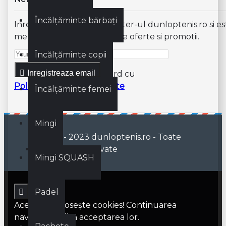
Încălțăminte bărbați
Inregistreaza-te la newsletter-ul dunloptenis.ro si es
mereu informat de ultimele oferte si promotii.
Încălțăminte copii
Inregistreaza email
Am citit şi sunt de acord cu
Politica de confidentialitate
Încălțăminte femei
Mingi
© 2019 - 2023 dunloptenis.ro - Toate
drepturile rezervate
Mingi SQUASH
Padel
Acest site foloseşte cookies! Continuarea
navigării implică acceptarea lor.