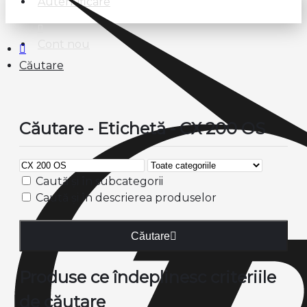
Autentificare
Cont nou
Căutare
Căutare - Etichetă - CX 200 OS
Caută și în subcategorii
Caută și în descrierea produselor
Căutare
Produse ce îndeplinesc criteriile
de căutare