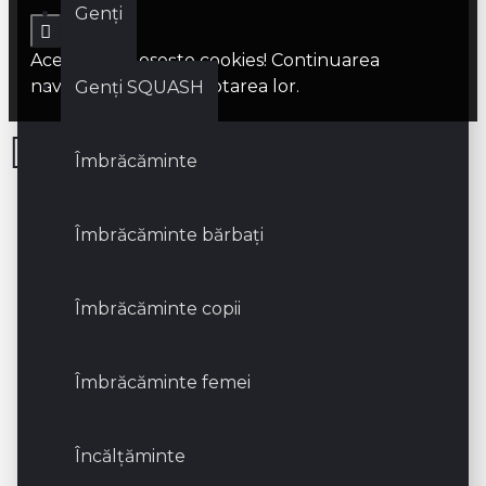
Genți
Acest site foloseşte cookies! Continuarea
navigării implică acceptarea lor.
Genți SQUASH
Îmbrăcăminte
Îmbrăcăminte bărbați
Îmbrăcăminte copii
Îmbrăcăminte femei
Încălțăminte