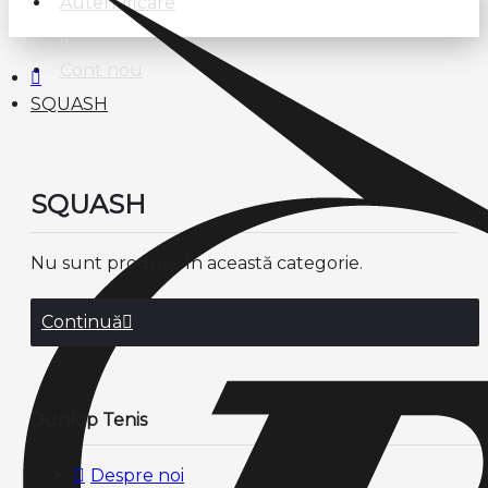
Autentificare
Cont nou
SQUASH
SQUASH
Nu sunt produse în această categorie.
Continuă
Dunlop Tenis
Despre noi