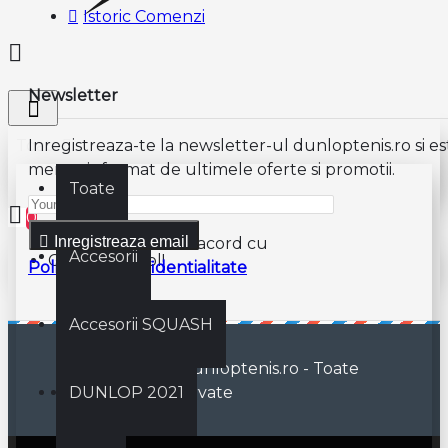
Istoric Comenzi
Newsletter
Toate
Inregistreaza-te la newsletter-ul dunloptenis.ro si es
mereu informat de ultimele oferte si promotii.
Toate
0
Inregistreaza email
Am citit şi sunt de acord cu
Accesorii
Coșul este gol!
Politica de confidentialitate
Accesorii SQUASH
© 2019 - 2023 dunloptenis.ro - Toate
DUNLOP 2021
drepturile rezervate