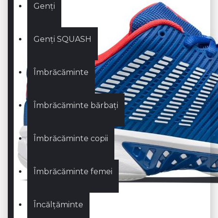
Genți
Genți SQUASH
Îmbrăcăminte
Îmbrăcăminte bărbați
Îmbrăcăminte copii
Îmbrăcăminte femei
Încălțăminte