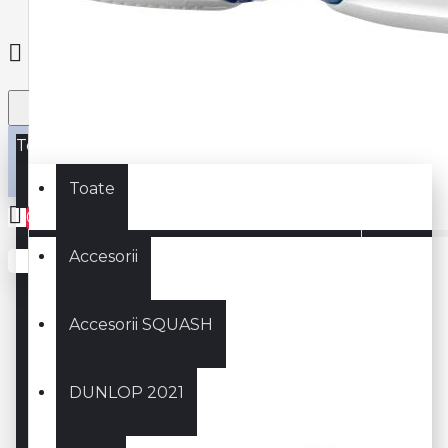
Toate
Toate
0
Accesorii
Coșul este gol!
Accesorii SQUASH
DUNLOP 2021