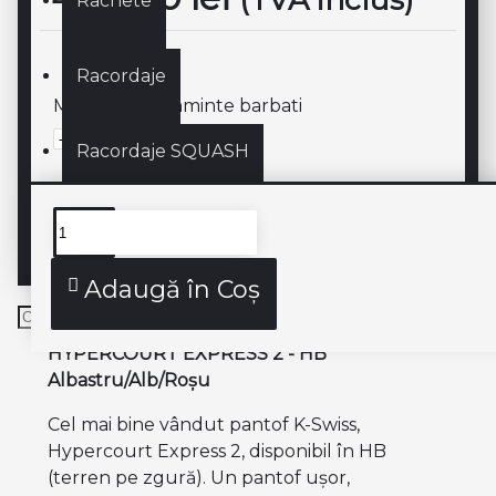
Rachete
Racordaje
Marime incaltaminte barbati
Racordaje SQUASH
SQUASH
Descriere produs
Adaugă în Coş
HYPERCOURT EXPRESS 2 - HB
Albastru/Alb/Roșu
Cel mai bine vândut pantof K-Swiss,
Hypercourt Express 2, disponibil în HB
(terren pe zgură). Un pantof ușor,