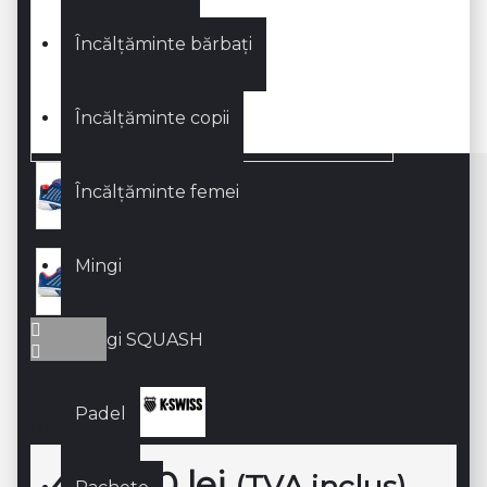
Încălțăminte bărbați
Încălțăminte copii
Încălțăminte femei
Mingi
Mingi SQUASH
Padel
Producător:
444,00 lei
(TVA inclus)