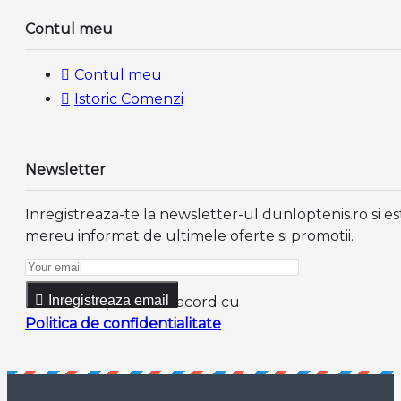
Contul meu
Contul meu
Istoric Comenzi
Newsletter
Inregistreaza-te la newsletter-ul dunloptenis.ro si es
mereu informat de ultimele oferte si promotii.
Inregistreaza email
Am citit şi sunt de acord cu
Politica de confidentialitate