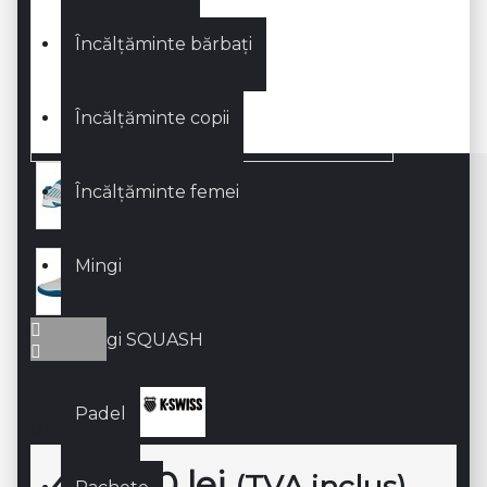
Încălțăminte bărbați
Încălțăminte copii
Încălțăminte femei
Mingi
Mingi SQUASH
Padel
Producător:
444,00 lei
(TVA inclus)