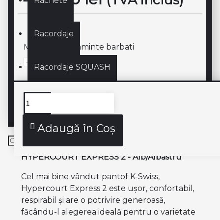
Rachete
Racordaje
Marime incaltaminte barbati
Racordaje SQUASH
SQUASH
Descriere produs
Adaugă în Coş
HYPERCOURT EXPRESS 2 - Alb/Albastru
Cel mai bine vândut pantof K-Swiss,
Hypercourt Express 2 este ușor, confortabil,
respirabil și are o potrivire generoasă,
făcându-l alegerea ideală pentru o varietate