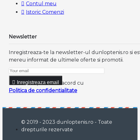
Contul meu
Istoric Comenzi
Newsletter
Inregistreaza-te la newsletter-ul dunloptenis.ro si es
mereu informat de ultimele oferte si promotii.
Inregistreaza email
Am citit şi sunt de acord cu
Politica de confidentialitate
© 2019 - 2023 dunloptenis.ro - Toate
drepturile rezervate