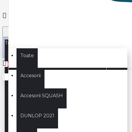
Toate
Toate
0
Accesorii
Coșul este gol!
Accesorii SQUASH
DUNLOP 2021