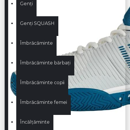
Genți
Genți SQUASH
Îmbrăcăminte
Îmbrăcăminte bărbați
Îmbrăcăminte copii
Îmbrăcăminte femei
Încălțăminte