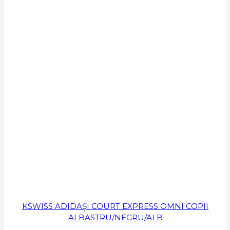
KSWISS ADIDAȘI COURT EXPRESS OMNI COPII
ALBASTRU/NEGRU/ALB