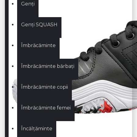
Genți
Genți SQUASH
Îmbrăcăminte
Îmbrăcăminte bărbați
Îmbrăcăminte copii
Îmbrăcăminte femei
Încălțăminte