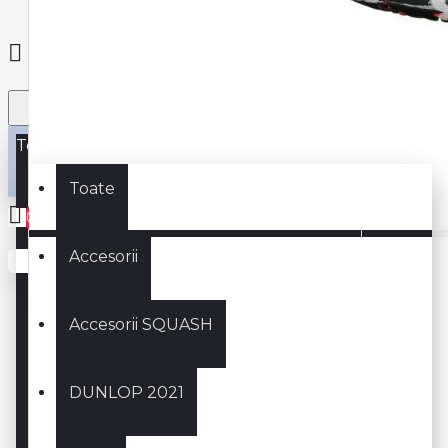
Toate
Toate
0
Accesorii
Coșul este gol!
Accesorii SQUASH
DUNLOP 2021