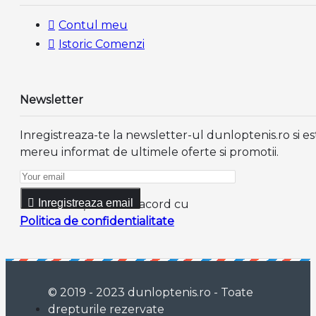
Contul meu
Istoric Comenzi
Newsletter
Inregistreaza-te la newsletter-ul dunloptenis.ro si es
mereu informat de ultimele oferte si promotii.
Inregistreaza email
Am citit şi sunt de acord cu
Politica de confidentialitate
© 2019 - 2023 dunloptenis.ro - Toate
drepturile rezervate