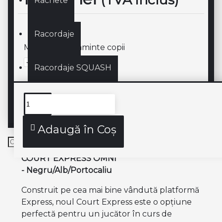
Rachete
Racordaje
Marime incaltaminte copii
Racordaje SQUASH
SQUASH
Descriere produs
Adaugă în Coş
COURT EXPRESS OMNI
- Negru/Alb/Portocaliu
Construit pe cea mai bine vândută platformă
Express, noul Court Express este o opțiune
perfectă pentru un jucător în curs de