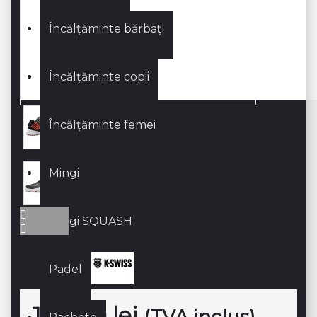
Încălțăminte bărbați
Încălțăminte copii
Încălțăminte femei
Mingi
Mingi SQUASH
Padel
Producător:
190,00 lei
(TVA inclus)