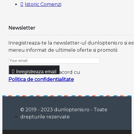
Istoric Comenzi
Newsletter
Inregistreaza-te la newsletter-ul dunloptenis.ro si es
mereu informat de ultimele oferte si promotii.
Inregistreaza email
Am citit şi sunt de acord cu
Politica de confidentialitate
© 2019 - 2023 dunloptenis.ro - Toate
drepturile rezervate