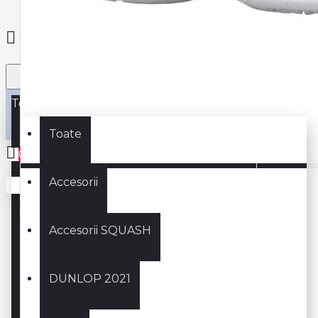
Toate
Toate
0
Accesorii
Coșul este gol!
Accesorii SQUASH
DUNLOP 2021