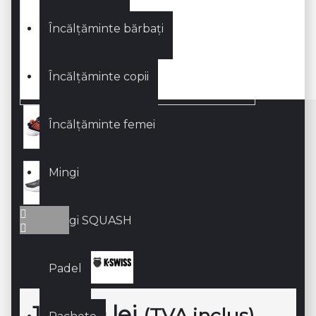
Încălțăminte bărbați
Încălțăminte copii
Încălțăminte femei
Mingi
Mingi SQUASH
Padel
Producător:
190,00 lei
(TVA inclus)