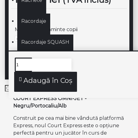
Rachete
Racordaje
Marime incaltaminte copii
Racordaje SQUASH
SQUASH
Descriere produs
Adaugă în Coş
COURT EXPRESS OMNI-JET -
Negru/Portocaliu/Alb
Construit pe cea mai bine vândută platformă
Express, noul Court Express este o opțiune
perfectă pentru un jucător în curs de