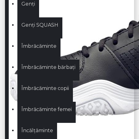
Genți
Genți SQUASH
Îmbrăcăminte
Îmbrăcăminte bărbați
Îmbrăcăminte copii
Îmbrăcăminte femei
Încălțăminte