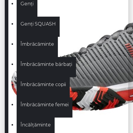
Genți
Genți SQUASH
Îmbrăcăminte
Îmbrăcăminte bărbați
Îmbrăcăminte copii
Îmbrăcăminte femei
Încălțăminte