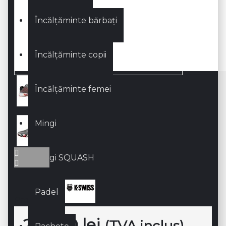
Încălțăminte bărbați
Încălțăminte copii
Încălțăminte femei
Mingi
Mingi SQUASH
Padel
Producător:
296,00 lei
(TVA inclus)