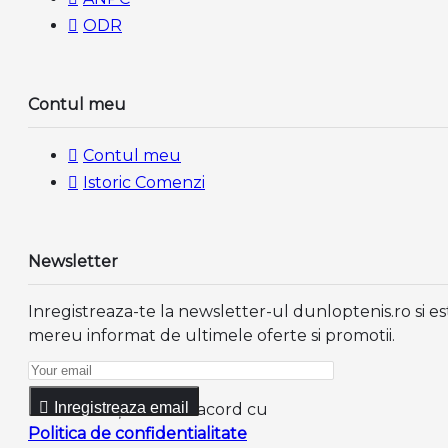
ODR
Contul meu
Contul meu
Istoric Comenzi
Newsletter
Inregistreaza-te la newsletter-ul dunloptenis.ro si es
mereu informat de ultimele oferte si promotii.
Inregistreaza email
Am citit şi sunt de acord cu
Politica de confidentialitate