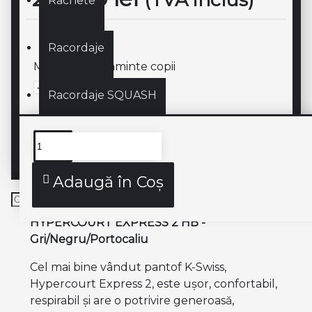
Rachete
Racordaje
Marime incaltaminte copii
Racordaje SQUASH
SQUASH
Descriere produs
Adaugă în Coş
HYPERCOURT EXPRESS 2 HB -
Gri/Negru/Portocaliu
Cel mai bine vândut pantof K-Swiss,
Hypercourt Express 2, este ușor, confortabil,
respirabil și are o potrivire generoasă,