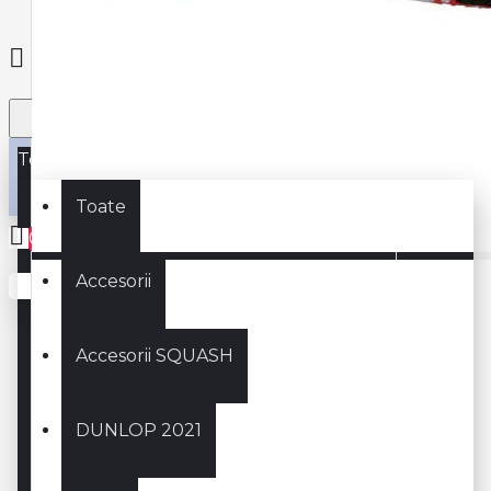
Toate
Toate
0
Accesorii
Coșul este gol!
Accesorii SQUASH
DUNLOP 2021