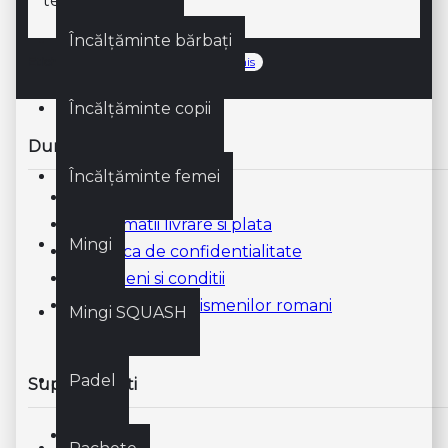
tensiunii.
Încălțăminte bărbați
Etichete:
racordaj
solinco
tenis
Încălțăminte copii
Dunlop Tenis
Încălțăminte femei
Despre noi
Informatii livrare si plata
Mingi
Politica de confidentialitate
Termeni si conditii
Tandemul tenismenilor romani
Mingi SQUASH
Padel
Suport clienti
Contact