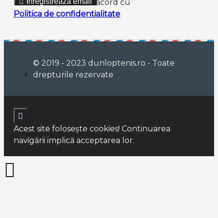
Inregistreaza email
Am citit şi sunt de acord cu
Politica de confidentialitate
© 2019 - 2023 dunloptenis.ro - Toate
drepturile rezervate
Acest site foloseşte cookies! Continuarea
navigării implică acceptarea lor.