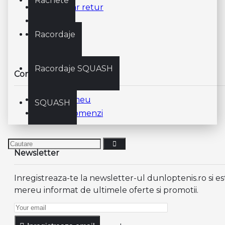
Rachete
Formular retur
ANPC
Racordaje
ODR
Racordaje SQUASH
Contul meu
Contul meu
SQUASH
Istoric Comenzi
Newsletter
Inregistreaza-te la newsletter-ul dunloptenis.ro si es
mereu informat de ultimele oferte si promotii.