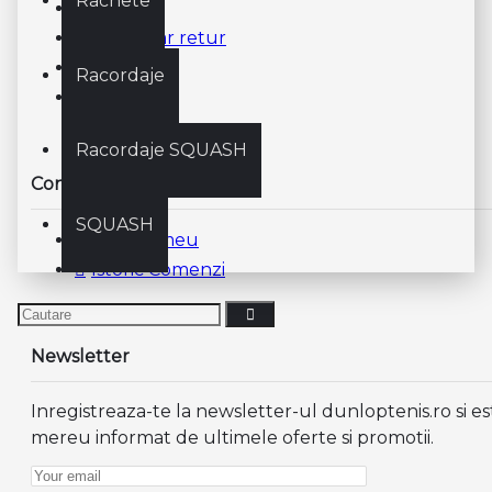
Rachete
Contact
Formular retur
ANPC
Racordaje
ODR
Racordaje SQUASH
Contul meu
SQUASH
Contul meu
Istoric Comenzi
Newsletter
Inregistreaza-te la newsletter-ul dunloptenis.ro si es
mereu informat de ultimele oferte si promotii.