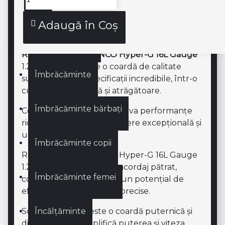
Genți
Descriere produs
Adaugă în Coş
Genți SQUASH
Racordaj Rola SOLINCO Hyper-G 16L Gauge
1.25 mm 200 M este o coardă de calitate
Îmbrăcăminte
superioară și cu specificații incredibile, într-o
culoare verde unică și atrăgătoare.
Îmbrăcăminte bărbați
Conceput pentru a promova performanțe
ridicate, garantând o atingere excepțională și
un control remarcabil.
Îmbrăcăminte copii
Racordaj Rola SOLINCO Hyper-G 16L Gauge
1.25 mm 200 M este un racordaj pătrat,
Îmbrăcăminte femei
conceput pentru a oferi un potențial de
efect excelent și lovituri precise.
Încălțăminte
Solinco Hyper-G este o coardă puternică și
dinamică, care amplifică puterea și viteza