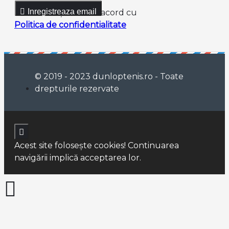
Inregistreaza email
Am citit şi sunt de acord cu
Politica de confidentialitate
© 2019 - 2023 dunloptenis.ro - Toate
drepturile rezervate
Acest site foloseşte cookies! Continuarea
navigării implică acceptarea lor.