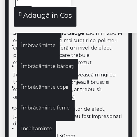
Genți
Descriere produs
Adaugă în Coş
Genți SQUASH
SOLINCO Tour Bite 16 Gauge
1.30 mm 200 M
este una dintre cele mai subțiri co-polimeri
Îmbrăcăminte
create vreodată. Oferă un nivel de efect,
precizie și senzație care trebuie
experimentat pentru a fi crezut.
Îmbrăcăminte bărbați
Jucătorii care preferă să lovească mingi cu
traiectorii înalte, care plonjează brusc și
Îmbrăcăminte copii
explodează de pe teren, ar trebui să
aprecieze această coardă.
Îmbrăcăminte femei
Pe lângă potențialul uimitor de efect,
jucătorii care au testat-o au fost impresionați
de senzație.
Încălțăminte
Grosime: 16 / 1.30mm