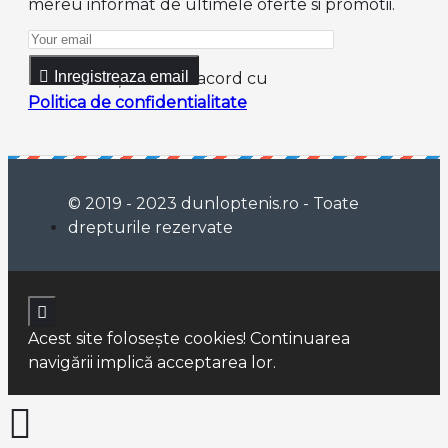
mereu informat de ultimele oferte si promotii.
Inregistreaza email
Am citit şi sunt de acord cu
Politica de confidentialitate
© 2019 - 2023 dunloptenis.ro - Toate
drepturile rezervate
Acest site foloseşte cookies! Continuarea
navigării implică acceptarea lor.